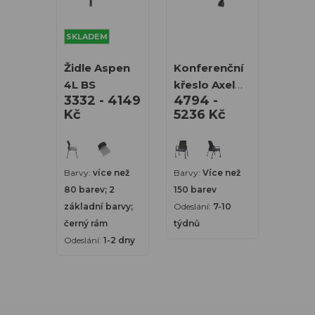
SKLADEM
Židle Aspen
Konferenční
4L BS
křeslo Axel
3332 - 4149
4794 -
4L Roll Black
Kč
5236 Kč
Barvy:
více než
Barvy:
Více než
80 barev; 2
150 barev
základní barvy;
Odeslání:
7-10
černý rám
týdnů
Odeslání:
1-2 dny