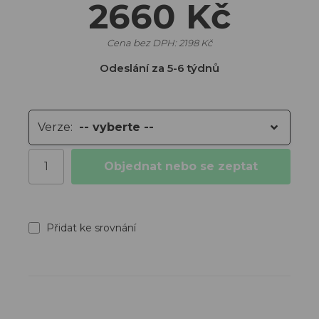
2660 Kč
Lavice do
čekárny
Cena bez DPH:
2198 Kč
Barové židle
Odeslání za 5-6 týdnů
Čalouněné
taburety
Sedací
soupravy
Verze:
-- vyberte --
Koberce
Počet
Objednat nebo se zeptat
Produkty s expedicí do 48h
Akce
Přidat ke srovnání
Outlet