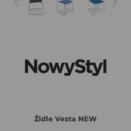
Typy
Kancelářské
židle
Stoly
Kávové
stolky
Kancelářský
nábytek
Nábytek do
domácnosti
Židle pro
hráče
Křesla do
domácnosti
Relaxační
křesla
Židle Vesta NEW
Křesla do
kanceláře