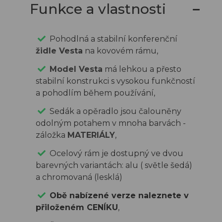
Funkce a vlastnosti
Doprava
a
platba
Pohodlná a stabilní konferenční
Vzorník
židle Vesta
na kovovém rámu,
látek
Model Vesta
má lehkou a přesto
Aktuální
stabilní konstrukci s vysokou funkčností
akce
a pohodlím během používání,
O
nás
Sedák a opěradlo jsou čalouněny
odolným potahem v mnoha barvách -
Blog
záložka
MATERIÁLY
,
Kontakt
Ocelový rám je dostupný ve dvou
barevných variantách: alu ( světle šedá)
a chromovaná (lesklá)
Obě nabízené verze naleznete v
+420
přiloženém CENÍKU
,
775