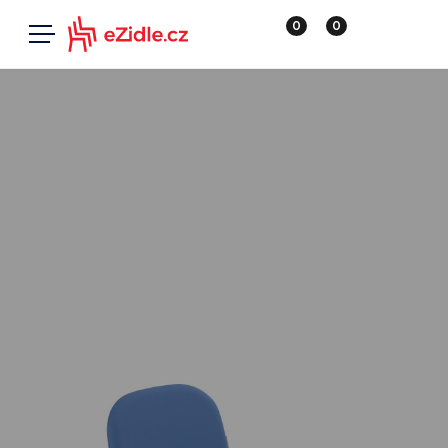
0
0
18 let na trhu
400 tisíc klientů
Všechny produkty
Místnost
Nábytek
Smart
Kancelářská
křesla
Kancelářské
židle
Dětský