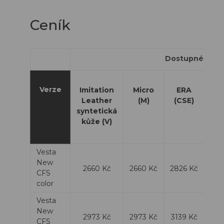
Ceník
Dostupné mater
Verze
Imitation
Micro
ERA
Se
Leather
(M)
(CSE)
S
syntetická
Se
kůže (V)
Me
S
Vesta
New
2660 Kč
2660 Kč
2826 Kč
28
CFS
color
Vesta
New
2973 Kč
2973 Kč
3139 Kč
31
CFS