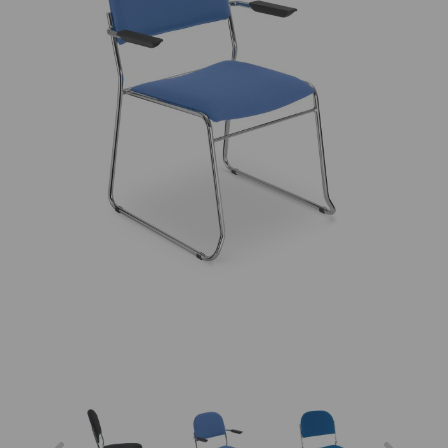
pokoj
Kancelářský
nábytek
Konferenční
židle
Obývací
pokoj
Zahradní
nábytek
Jídelna
Kuchyně
Předsíň
Ložnice
Čekárna
Osvětlení
Outlet
Laboratoř
Recepce a
lobby
Doplňky