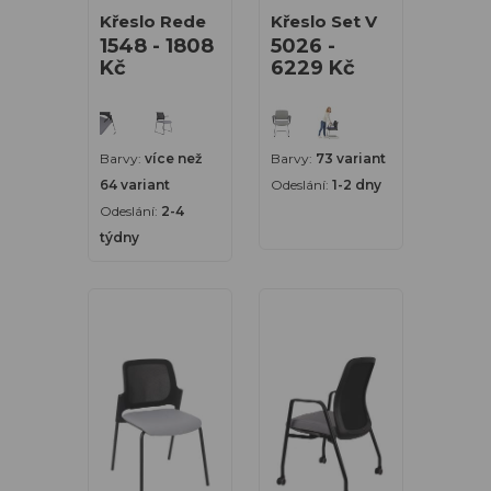
Křeslo Rede
Křeslo Set V
1548 - 1808
5026 -
Kč
6229 Kč
Barvy:
více než
Barvy:
73 variant
64 variant
Odeslání:
1-2 dny
Odeslání:
2-4
týdny