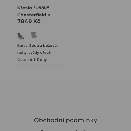
Doprava
Křeslo "Ušák"
a
Chesterfield s
platba
7849 Kč
taburetem 1-3
Vzorník
dny
látek
Aktuální
Barvy:
Šedá a béžová,
akce
nohy: světlý ořech
O
Odeslání:
1-3 dny
nás
Blog
Kontakt
Obchodní podmínky
+420
775