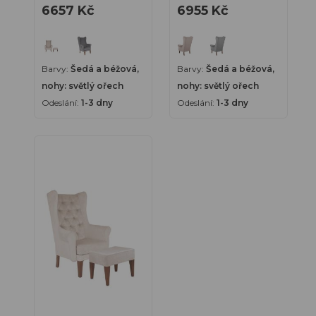
6657 Kč
6955 Kč
taburetem 1-3
manšestrové s
Lavice do
čekárny
dny
taburetem 1-3
dny
Barové židle
Čalouněné
Barvy:
Šedá a béžová,
Barvy:
Šedá a béžová,
taburety
nohy: světlý ořech
nohy: světlý ořech
Sedací
Odeslání:
1-3 dny
Odeslání:
1-3 dny
soupravy
Koberce
Produkty s expedicí do 48h
Akce
Outlet