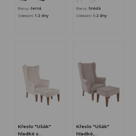
Barvy:
černá
Barvy:
hnědá
Odeslání:
1-2 dny
Odeslání:
1-2 dny
Typy
Kancelářské
židle
Stoly
Kávové
stolky
Kancelářský
nábytek
Nábytek do
domácnosti
Židle pro
hráče
Křesla do
domácnosti
Relaxační
křesla
Křeslo "Ušák"
Křeslo "Ušák"
Křesla do
hladké s
hladké,
kanceláře