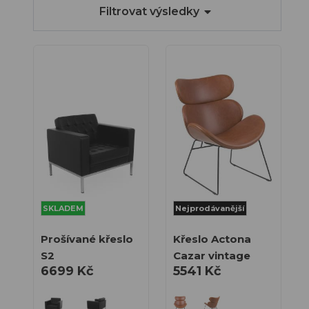
pokoj
Filtrovat výsledky
Kancelářský
nábytek
Konferenční
židle
Obývací
pokoj
Zahradní
nábytek
Jídelna
Kuchyně
Předsíň
Ložnice
Čekárna
SKLADEM
Nejprodávanější
Osvětlení
Outlet
SKLADEM
Prošívané křeslo
Křeslo Actona
S2
Cazar vintage
Laboratoř
6699 Kč
5541 Kč
Recepce a
lobby
Doplňky